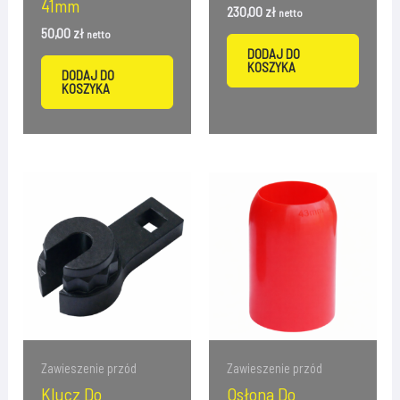
41mm
230,00
zł
netto
50,00
zł
netto
DODAJ DO
KOSZYKA
DODAJ DO
KOSZYKA
Zawieszenie przód
Zawieszenie przód
Klucz Do
Osłona Do