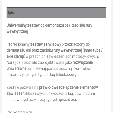
rury
zawieszenia
Opis
-
ANDREANI
Uniwersalny zestaw do demontażu osi i zacisku rury
wewnętrznej
Profesjonalny
zestaw serwisowy
przeznaczony do
demontażu osi oraz zacisku rury wewnętrznej (inner tube /
axle clamp)
w przednich zawieszeniach motocyklowych.
Narzędzie zostało zaprojektowane jako
rozwiązanie
uniwersalne
, umożliwiające bezpieczną i kontrolowaną
pracę przy różnych typach lag teleskopowych.
Zestaw pozwala na
prawidłowe rozłączenie elementów
zawieszenia
bez ryzyka uszkodzenia lag, powierzchni
anodowanych czy precyzyjnych gniazd osi.
Cechy produktu: