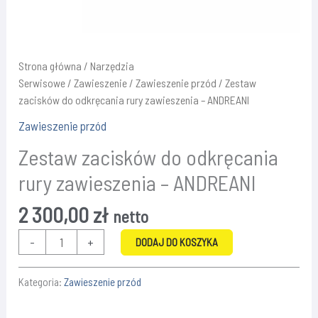
Strona główna
/
Narzędzia
Serwisowe
/
Zawieszenie
/
Zawieszenie przód
/ Zestaw
zacisków do odkręcania rury zawieszenia – ANDREANI
Zawieszenie przód
Zestaw zacisków do odkręcania
rury zawieszenia – ANDREANI
2 300,00
zł
netto
ilość
-
+
DODAJ DO KOSZYKA
Zestaw
zacisków
Kategoria:
Zawieszenie przód
do
odkręcania