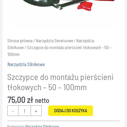
Strona główna
/
Narzędzia Serwisowe
/
Narzędzia
Silnikowe
/ Szczypce do montażu pierścieni tłokowych – 50 –
100mm
Narzędzia Silnikowe
Szczypce do montażu pierścieni
tłokowych – 50 – 100mm
75,00
zł
netto
ilość
-
+
DODAJ DO KOSZYKA
Szczypce
do
Kategoria:
Narzędzia Silnikowe