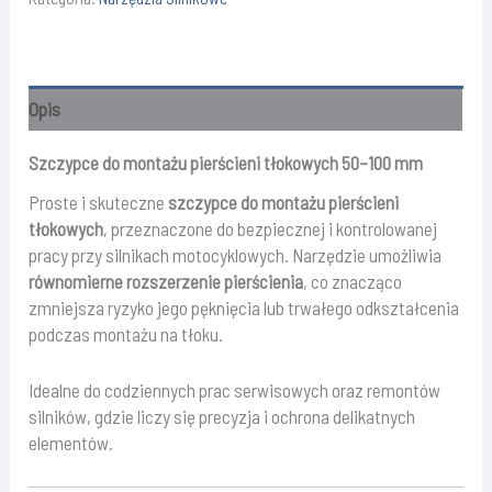
montażu
pierścieni
tłokowych
-
Opis
50
–
Szczypce do montażu pierścieni tłokowych 50–100 mm
100mm
Proste i skuteczne
szczypce do montażu pierścieni
tłokowych
, przeznaczone do bezpiecznej i kontrolowanej
pracy przy silnikach motocyklowych. Narzędzie umożliwia
równomierne rozszerzenie pierścienia
, co znacząco
zmniejsza ryzyko jego pęknięcia lub trwałego odkształcenia
podczas montażu na tłoku.
Idealne do codziennych prac serwisowych oraz remontów
silników, gdzie liczy się precyzja i ochrona delikatnych
elementów.