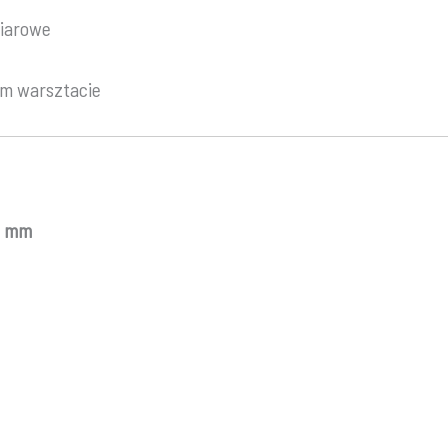
miarowe
ym warsztacie
00 mm