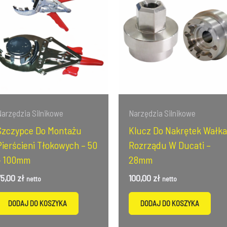
Narzędzia Silnikowe
Narzędzia Silnikowe
Szczypce Do Montażu
Klucz Do Nakrętek Wałka
Pierścieni Tłokowych – 50
Rozrządu W Ducati –
– 100mm
28mm
75,00
zł
100,00
zł
netto
netto
DODAJ DO KOSZYKA
DODAJ DO KOSZYKA