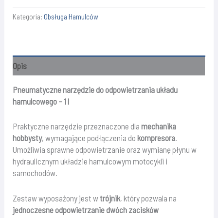
narzędzie
Kategoria:
Obsługa Hamulców
do
odpowietrzania
układu
hamulcowego
Opis
Pneumatyczne narzędzie do odpowietrzania układu
hamulcowego – 1 l
Praktyczne narzędzie przeznaczone dla
mechanika
hobbysty
, wymagające podłączenia do
kompresora
.
Umożliwia sprawne odpowietrzanie oraz wymianę płynu w
hydraulicznym układzie hamulcowym motocykli i
samochodów.
Zestaw wyposażony jest w
trójnik
, który pozwala na
jednoczesne odpowietrzanie dwóch zacisków