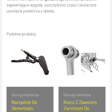
zapewniające wygodę, oszczędność czasu i skuteczne
usunięcie powietrza z układu.
Podobne produkty
Obsługa Hamulców
Obsługa Hamulców
Narzędzie Do
Klucz Z Zaworem
Demontażu
Zwrotnym Do