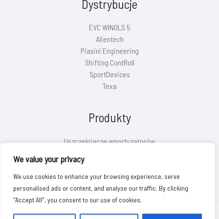
Dystrybucje
EVC WINOLS 5
Alientech
Piasini Engineering
Shifting ContRoll
SportDevices
Texa
Produkty
Uszczelniacze amortyzatorów
Pokrywy filtrów powietrza
We value your privacy
Eliminatory O2/SAS/EVAP
We use cookies to enhance your browsing experience, serve
personalised ads or content, and analyse our traffic. By clicking
"Accept All", you consent to our use of cookies.
Copyright © 2026 MS-PERFORMANCE