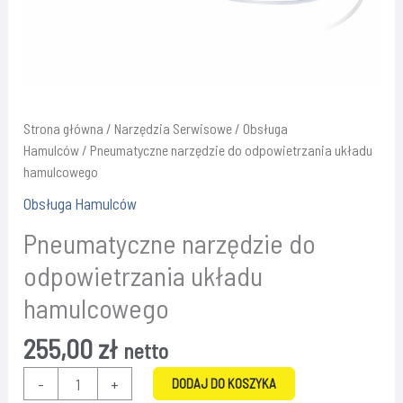
Strona główna
/
Narzędzia Serwisowe
/
Obsługa
Hamulców
/ Pneumatyczne narzędzie do odpowietrzania układu
hamulcowego
Obsługa Hamulców
Pneumatyczne narzędzie do
odpowietrzania układu
hamulcowego
255,00
zł
netto
ilość
-
+
DODAJ DO KOSZYKA
Pneumatyczne