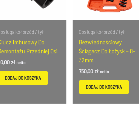
bsługa kół przód / tył
Obsługa kół przód / tył
Klucz Imbusowy Do
Bezwładnościowy
Demontażu Przedniej Osi
Ściągacz Do Łożysk – 8-
32mm
60,00
zł
netto
750,00
zł
netto
DODAJ DO KOSZYKA
DODAJ DO KOSZYKA