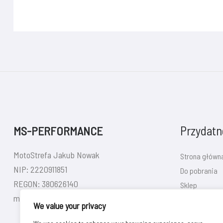
Przydatne
MS-PERFORMANCE
MotoStrefa Jakub Nowak
Strona główn
NIP: 2220911851
Do pobrania
REGON: 380626140
Sklep
motostrefa92@gmail.com
Kontakt
We value your privacy
Rejestracja/