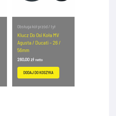
Obsługa kół przód / tył
Klucz Do Osi Koła MV
Agusta / Ducati – 26 /
56mm
260,00
zł
netto
DODAJ DO KOSZYKA