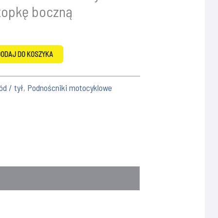
stopkę boczną
ODAJ DO KOSZYKA
d / tył
,
Podnoścniki motocyklowe