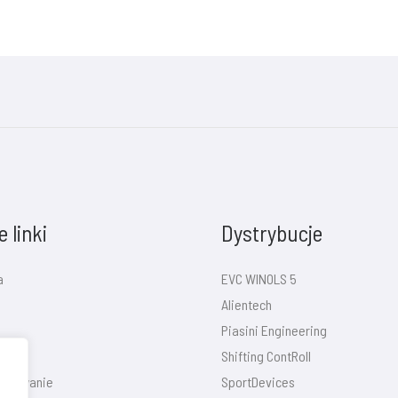
 linki
Dystrybucje
a
EVC WINOLS 5
Alientech
Piasini Engineering
Shifting ContRoll
Logowanie
SportDevices