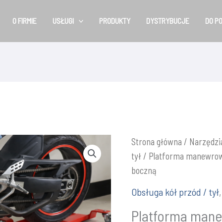
O FIRMIE
USŁUGI
PRODUKTY
DYSTRYBUCJE
DO P
Strona główna
/
Narzędzi
tył
/ Platforma manewrowa
boczną
Obsługa kół przód / tył
Platforma mane