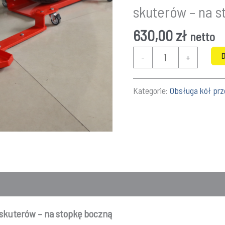
skuterów – na 
630,00
zł
netto
ilość
D
-
+
Platforma
manewrowa
Kategorie:
Obsługa kół przó
do
motocykli
i
skuterów
–
na
stopkę
boczną
 skuterów – na stopkę boczną