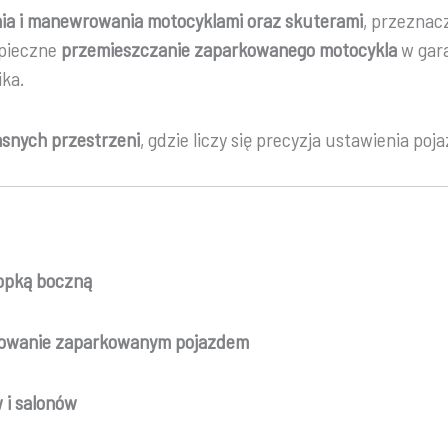
nia i manewrowania motocyklami oraz skuterami
, przezna
zpieczne
przemieszczanie zaparkowanego motocykla
w gara
ika.
asnych przestrzeni
, gdzie liczy się precyzja ustawienia poj
opką boczną
owanie zaparkowanym pojazdem
 i salonów