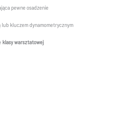
ająca pewne osadzenie
ką lub kluczem dynamometrycznym
ie
klasy warsztatowej
y