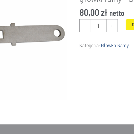
80,00
zł
netto
ilość
D
-
+
Klucz
hakowy
Kategoria:
Główka Ramy
do
regulacji
nakrętki
główki
ramy
–
Ducati