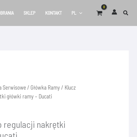
OBRANIA
SKLEP
KONTAKT
PL
a Serwisowe
/
Główka Ramy
/ Klucz
tki główki ramy – Ducati
 regulacji nakrętki
ucati