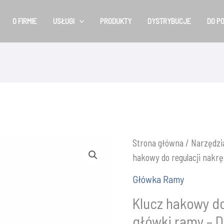
O FIRMIE
USŁUGI
PRODUKTY
DYSTRYBUCJE
DO P
Strona główna
/
Narzędzi
hakowy do regulacji nakrę
Główka Ramy
Klucz hakowy do
główki ramy – D