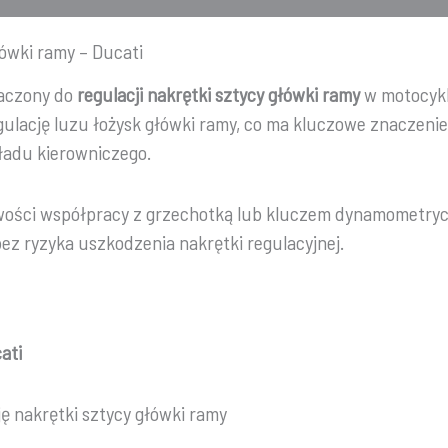
łówki ramy – Ducati
aczony do
regulacji nakrętki sztycy główki ramy
w motocyk
gulację luzu łożysk główki ramy, co ma kluczowe znaczenie
ładu kierowniczego.
żliwości współpracy z grzechotką lub kluczem dynamometr
ez ryzyka uszkodzenia nakrętki regulacyjnej.
ati
ę nakrętki sztycy główki ramy