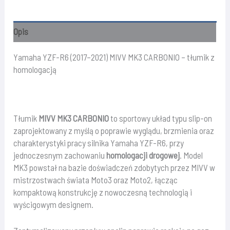
2021)
MIVV
Opis
MK3
CARBONIO
Yamaha YZF-R6 (2017–2021) MIVV MK3 CARBONIO – tłumik z
–
homologacją
tłumik
z
homologacją
Tłumik
MIVV MK3 CARBONIO
to sportowy układ typu slip-on
zaprojektowany z myślą o poprawie wyglądu, brzmienia oraz
charakterystyki pracy silnika Yamaha YZF-R6, przy
jednoczesnym zachowaniu
homologacji drogowej
. Model
MK3 powstał na bazie doświadczeń zdobytych przez MIVV w
mistrzostwach świata Moto3 oraz Moto2, łącząc
kompaktową konstrukcję z nowoczesną technologią i
wyścigowym designem.