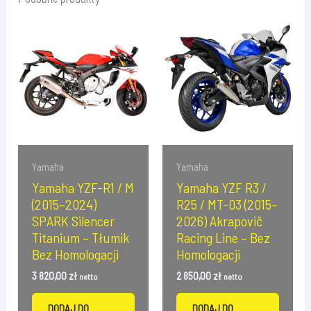
Yamaha
Yamaha
Yamaha YZF-R1 / M
Yamaha YZF R3 /
(2015–2024)
R25 / MT-03 (2015–
SPARK Silencer
2026) Akrapovič
Titanium – Tłumik
Racing Line – Bez
Bez Homologacji
Homologacji
3 820,00
zł
2 850,00
zł
netto
netto
DODAJ DO
DODAJ DO