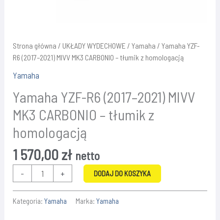
Strona główna
/
UKŁADY WYDECHOWE
/
Yamaha
/ Yamaha YZF-
R6 (2017–2021) MIVV MK3 CARBONIO – tłumik z homologacją
Yamaha
Yamaha YZF-R6 (2017–2021) MIVV
MK3 CARBONIO – tłumik z
homologacją
1 570,00
zł
netto
ilość
-
+
DODAJ DO KOSZYKA
Yamaha
YZF-
Kategoria:
Yamaha
Marka:
Yamaha
R6
(2017–