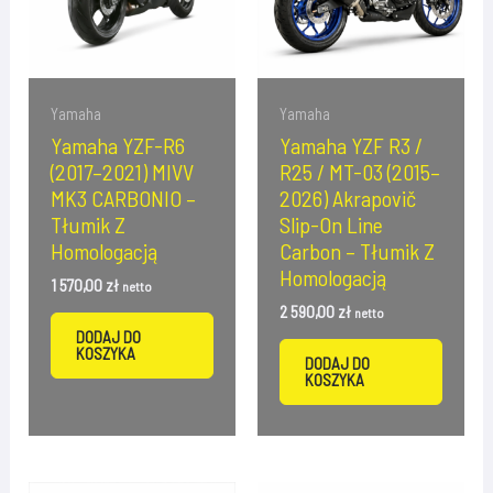
Yamaha
Yamaha
Yamaha YZF-R6
Yamaha YZF R3 /
(2017–2021) MIVV
R25 / MT-03 (2015–
MK3 CARBONIO –
2026) Akrapovič
Tłumik Z
Slip-On Line
Homologacją
Carbon – Tłumik Z
Homologacją
1 570,00
zł
netto
2 590,00
zł
netto
DODAJ DO
KOSZYKA
DODAJ DO
KOSZYKA