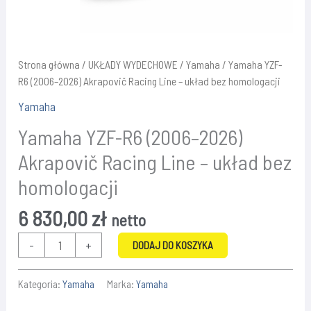
Strona główna
/
UKŁADY WYDECHOWE
/
Yamaha
/ Yamaha YZF-
R6 (2006–2026) Akrapovič Racing Line – układ bez homologacji
Yamaha
Yamaha YZF-R6 (2006–2026)
Akrapovič Racing Line – układ bez
homologacji
6 830,00
zł
netto
ilość
-
+
DODAJ DO KOSZYKA
Yamaha
YZF-
Kategoria:
Yamaha
Marka:
Yamaha
R6
(2006–