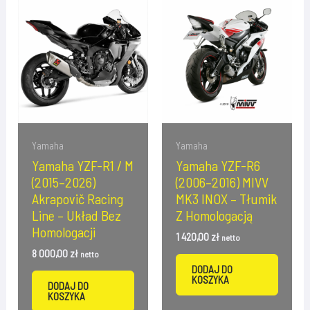
Yamaha
Yamaha
Yamaha YZF-R1 / M
Yamaha YZF-R6
(2015–2026)
(2006–2016) MIVV
Akrapovič Racing
MK3 INOX – Tłumik
Line – Układ Bez
Z Homologacją
Homologacji
1 420,00
zł
netto
8 000,00
zł
netto
DODAJ DO
KOSZYKA
DODAJ DO
KOSZYKA