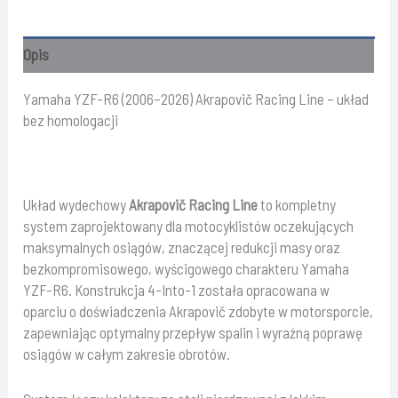
2026)
Akrapovič
Opis
Racing
Line
Yamaha YZF-R6 (2006–2026) Akrapovič Racing Line – układ
–
bez homologacji
układ
bez
homologacji
Układ wydechowy
Akrapovič Racing Line
to kompletny
system zaprojektowany dla motocyklistów oczekujących
maksymalnych osiągów, znaczącej redukcji masy oraz
bezkompromisowego, wyścigowego charakteru Yamaha
YZF-R6. Konstrukcja 4-Into-1 została opracowana w
oparciu o doświadczenia Akrapovič zdobyte w motorsporcie,
zapewniając optymalny przepływ spalin i wyraźną poprawę
osiągów w całym zakresie obrotów.