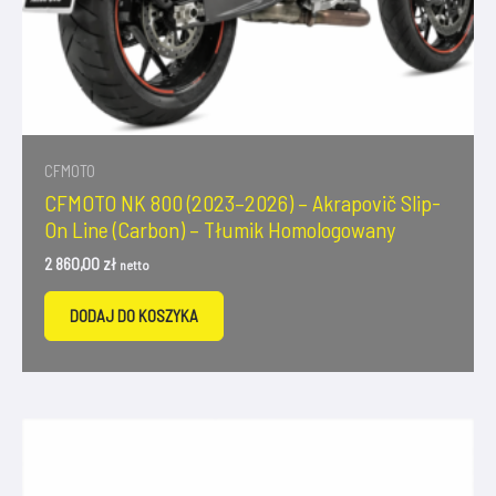
CFMOTO
CFMOTO NK 800 (2023–2026) – Akrapovič Slip-
On Line (Carbon) – Tłumik Homologowany
2 860,00
zł
netto
DODAJ DO KOSZYKA