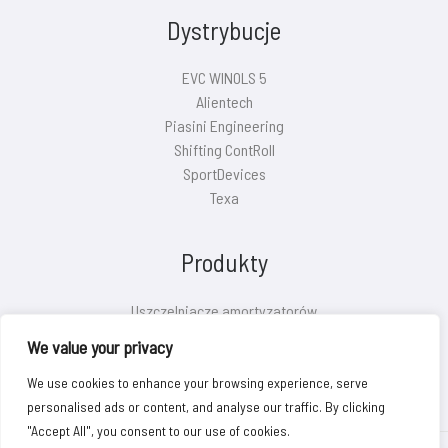
Dystrybucje
EVC WINOLS 5
Alientech
Piasini Engineering
Shifting ContRoll
SportDevices
Texa
Produkty
Uszczelniacze amortyzatorów
Pokrywy filtrów powietrza
We value your privacy
Eliminatory O2/SAS/EVAP
We use cookies to enhance your browsing experience, serve
personalised ads or content, and analyse our traffic. By clicking
"Accept All", you consent to our use of cookies.