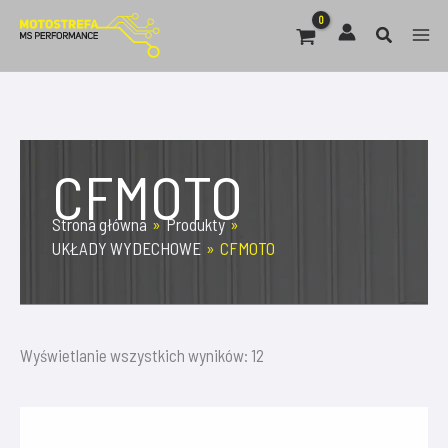
Przejdź
do
MAI
treści
ME
CFMOTO
Strona główna
Produkty
UKŁADY WYDECHOWE
CFMOTO
Wyświetlanie wszystkich wyników: 12