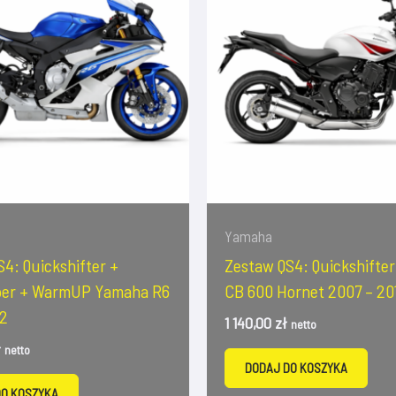
Yamaha
4: Quickshifter +
Zestaw QS4: Quickshifte
per + WarmUP Yamaha R6
CB 600 Hornet 2007 – 20
2
1 140,00
zł
netto
ł
netto
DODAJ DO KOSZYKA
DO KOSZYKA