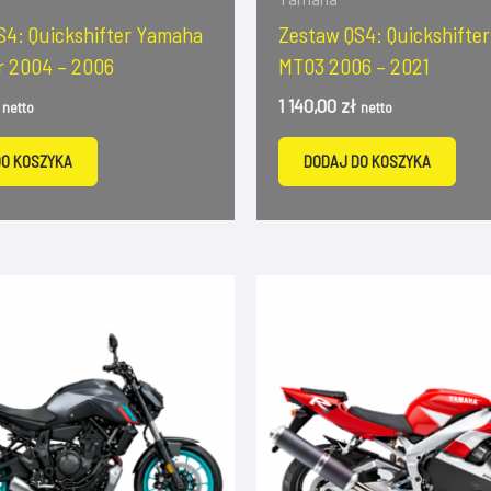
S4: Quickshifter Yamaha
Zestaw QS4: Quickshifte
r 2004 – 2006
MT03 2006 – 2021
1 140,00
zł
netto
netto
DO KOSZYKA
DODAJ DO KOSZYKA