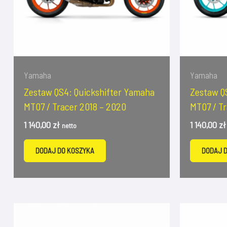
Yamaha
Yamaha
Zestaw QS4: Quickshifter Yamaha
Zestaw Q
MT07 / Tracer 2018 – 2020
MT07 / Tr
1 140,00
zł
1 140,00
zł
netto
DODAJ DO KOSZYKA
DODAJ 