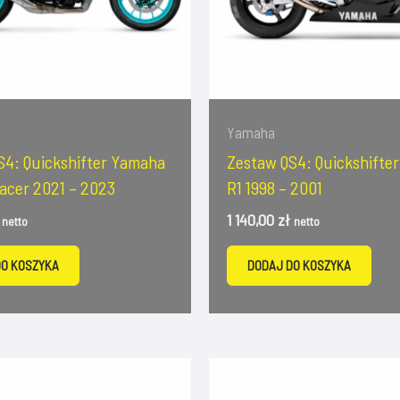
Yamaha
S4: Quickshifter Yamaha
Zestaw QS4: Quickshifte
acer 2021 – 2023
R1 1998 – 2001
1 140,00
zł
netto
netto
DO KOSZYKA
DODAJ DO KOSZYKA