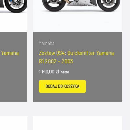
Yamaha
r Yamaha
Zestaw QS4: Quickshifter Yamaha
R1 2002 – 2003
1 140,00
zł
netto
DODAJ DO KOSZYKA