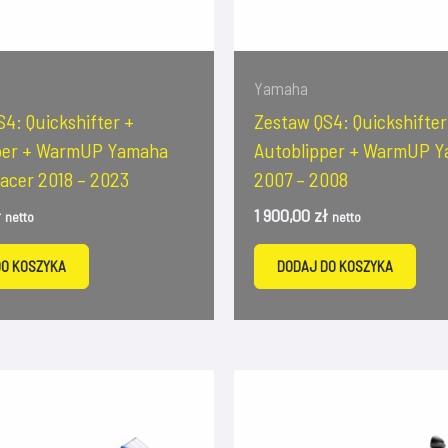
Yamaha
4: Quickshifter +
Zestaw QS4: Quickshifter
per + WarmUP Yamaha
Autoblipper + WarmUP Y
acer 2018 – 2023
2007 – 2008
ł
1 900,00
zł
netto
netto
DO KOSZYKA
DODAJ DO KOSZYKA