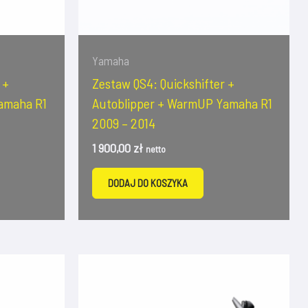
Yamaha
 +
Zestaw QS4: Quickshifter +
amaha R1
Autoblipper + WarmUP Yamaha R1
2009 – 2014
1 900,00
zł
netto
DODAJ DO KOSZYKA