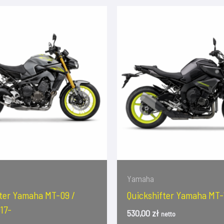
Yamaha
fter Yamaha MT-09 /
Quickshifter Yamaha MT-
17-
530,00
zł
netto