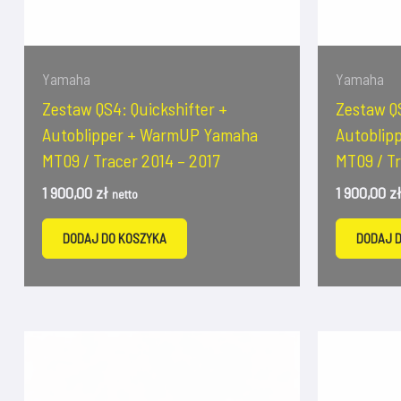
Yamaha
Yamaha
Zestaw QS4: Quickshifter +
Zestaw QS
Autoblipper + WarmUP Yamaha
Autoblip
MT09 / Tracer 2014 – 2017
MT09 / Tr
1 900,00
zł
1 900,00
z
netto
DODAJ DO KOSZYKA
DODAJ 