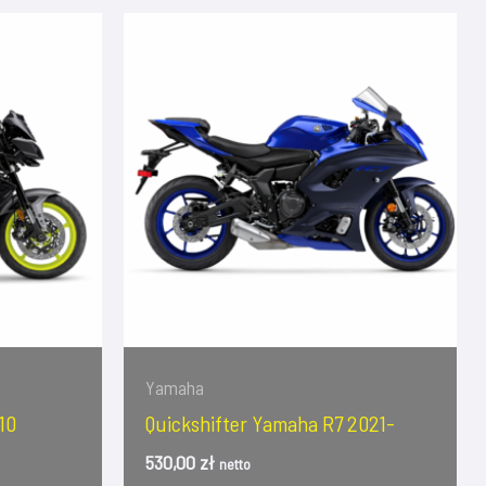
Yamaha
10
Quickshifter Yamaha R7 2021-
530,00
zł
netto