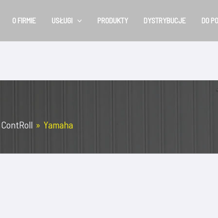
O FIRMIE
USŁUGI
PRODUKTY
DYSTRYBUCJE
DO P
 ContRoll
Yamaha