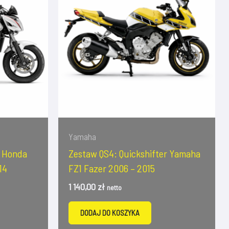
Yamaha
r Honda
Zestaw QS4: Quickshifter Yamaha
14
FZ1 Fazer 2006 – 2015
1 140,00
zł
netto
DODAJ DO KOSZYKA