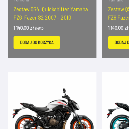
Zestaw QS4: Quickshifter Yamaha
Zestaw Q
FZ6 Fazer S2 2007 – 2010
FZ6 Faze
1 140,00
zł
1 140,00
zł
netto
DODAJ DO KOSZYKA
DODAJ 