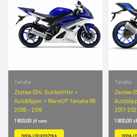
Yamaha
Yamaha
Zestaw QS4: Quickshifter +
Zestaw QS
Autoblipper + WarmUP Yamaha R6
Autoblip
2006 – 2016
2017-202
1 900,00
zł
1 900,00
z
netto
DODAJ DO KOSZYKA
DODAJ 