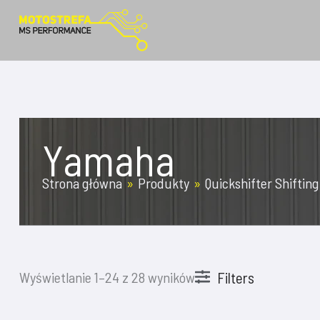
Przejdź
do
treści
Yamaha
Strona główna
Produkty
Quickshifter Shifting
Filters
Wyświetlanie 1–24 z 28 wyników