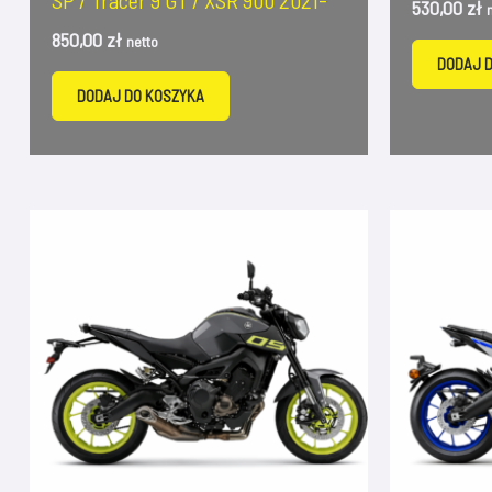
SP / Tracer 9 GT / XSR 900 2021-
530,00
zł
850,00
zł
netto
DODAJ 
DODAJ DO KOSZYKA